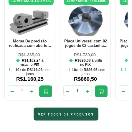
COMPRANDO 3 OU MAIS
COMPRANDO 3 OU MAIS
COMP
Morsa De precisão
Placa Universal com 02
Placa 
retificada com abertura
jogos de 02 castanhas
jogos
de 80mm e largura dos
de 200mm
mordentes de 70mm
R$1.365,00
R$1.739,00
R
R$1.102,24
à
R$826,03
à vista
vista no
PIX
no
PIX
10
x de
R$116,03
sem
10
x de
R$86,95
sem
10
juros
juros
R$1.160,25
R$869,50
VER TODOS OS PRODUTOS