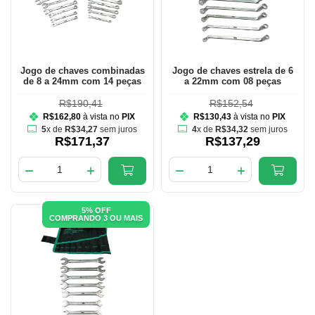
Jogo de chaves combinadas
Jogo de chaves estrela de 6
de 8 a 24mm com 14 peças
a 22mm com 08 peças
R$190,41
R$152,54
R$162,80
à vista no
PIX
R$130,43
à vista no
PIX
5
x de
R$34,27
sem juros
4
x de
R$34,32
sem juros
R$171,37
R$137,29
5% OFF
COMPRANDO 3 OU MAIS