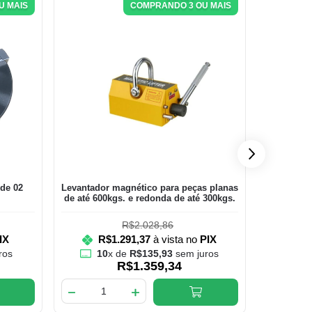
U MAIS
COMPRANDO 3 OU MAIS
 de 02
Levantador magnético para peças planas
Mandril p
de até 600kgs. e redonda de até 300kgs.
com has
R$2.028,86
IX
R$1.291,37
à vista no
PIX
R
ros
10
x de
R$135,93
sem juros
9
R$1.359,34