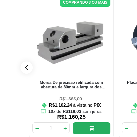
COMPRANDO 3 OU MAIS
Morsa De precisão retificada com
Placa
abertura de 80mm e largura dos
mordentes de 70mm
R$1.365,00
R$1.102,24
à vista no
PIX
m braço
10
x de
R$116,03
sem juros
capacidade
R$1.160,25