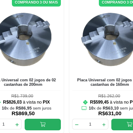
COMPRANDO 3 OU MAIS
COMPRANDO 3 O
 Universal com 02 jogos de 02
Placa Universal com 02 jogos
castanhas de 200mm
castanhas de 160mm
R$1.739,00
R$1.262,00
R$826,03
à vista no
PIX
R$599,45
à vista no
P
10
x de
R$86,95
sem juros
10
x de
R$63,10
sem ju
R$869,50
R$631,00