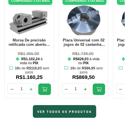
COMPRANDO 3 OU MAIS
COMPRANDO 3 OU MAIS
COMP
Morsa De precisão
Placa Universal com 02
Placa 
retificada com abertura
jogos de 02 castanhas
jogos
de 80mm e largura dos
de 200mm
mordentes de 70mm
R$1.365,00
R$1.739,00
R
R$1.102,24
à
R$826,03
à vista
vista no
PIX
no
PIX
10
x de
R$116,03
sem
10
x de
R$86,95
sem
10
juros
juros
R$1.160,25
R$869,50
VER TODOS OS PRODUTOS