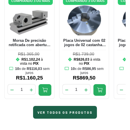
COMPRANDO 3 OU MAIS
COMPRANDO 3 OU MAIS
COMP
Morsa De precisão
Placa Universal com 02
Placa 
retificada com abertura
jogos de 02 castanhas
jogos
de 80mm e largura dos
de 200mm
mordentes de 70mm
R$1.365,00
R$1.739,00
R
R$1.102,24
à
R$826,03
à vista
vista no
PIX
no
PIX
10
x de
R$116,03
sem
10
x de
R$86,95
sem
10
juros
juros
R$1.160,25
R$869,50
VER TODOS OS PRODUTOS