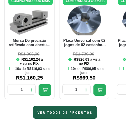
COMPRANDO 3 OU MAIS
COMPRANDO 3 OU MAIS
COMP
Morsa De precisão
Placa Universal com 02
Placa 
retificada com abertura
jogos de 02 castanhas
jogos
de 80mm e largura dos
de 200mm
mordentes de 70mm
R$1.365,00
R$1.739,00
R
R$1.102,24
à
R$826,03
à vista
vista no
PIX
no
PIX
10
x de
R$116,03
sem
10
x de
R$86,95
sem
10
juros
juros
R$1.160,25
R$869,50
VER TODOS OS PRODUTOS