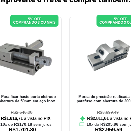
5% OFF
5% OFF
COMPRANDO 3 OU MAIS
COMPRANDO 3 OU
Para fixar haste porta eletrodo
Morsa de precisão retificad
abertura de 50mm em aço inox
parafuso com abertura de 20
largura de 150mm
R$2.540,00
R$3.699,49
R$1.616,71
à vista no
PIX
R$2.811,61
à vista no
10
x de
R$170,18
sem juros
10
x de
R$295,96
sem j
R$1.701,80
R$2.959,59