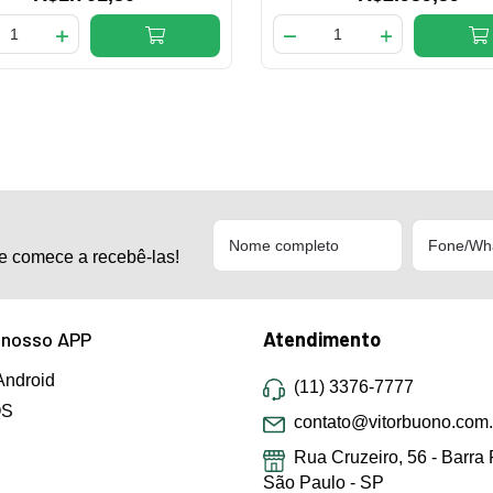
e comece a recebê-las!
 nosso APP
Atendimento
Android
(11) 3376-7777
OS
contato@vitorbuono.com.
Rua Cruzeiro, 56 - Barra 
São Paulo - SP