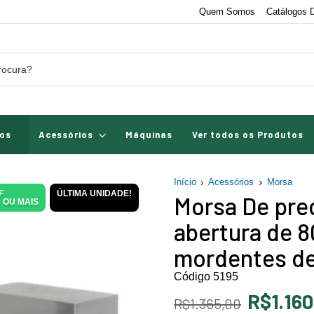
Quem Somos
Catálogos D
os
Acessórios
Máquinas
Ver todos os Produtos
Início
Acessórios
Morsa
F
ÚLTIMA UNIDADE!
Morsa De prec
 OU MAIS
abertura de 
mordentes d
Código 5195
R$1.160
R$1.365,00