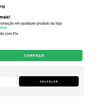
PIX
mais!
promoção em qualquer produto da loja.
uros
do com Pix
CALCULAR