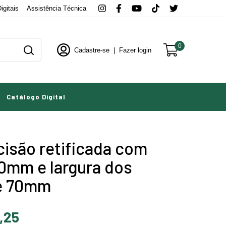
igitais
Assistência Técnica
0
Cadastre-se
|
Fazer login
Catálogo Digital
isão retificada com
80mm e largura dos
e 70mm
,25