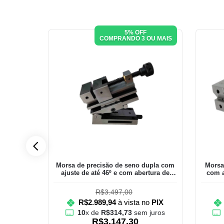
5% OFF
OU MAIS
COMPRANDO 3 OU MAIS
 abertura
Morsa de precisão de seno dupla com
Morsa 
ajuste de até 46º e com abertura de
com 
75mm
R$3.497,00
o
PIX
R$2.989,94
à vista no
PIX
juros
10
x de
R$314,73
sem juros
R$3.147,30