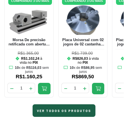
COMPRANDO 3 OU MAIS
COMPRANDO 3 OU MAIS
COMP
Morsa De precisão
Placa Universal com 02
Placa 
retificada com abertura
jogos de 02 castanhas
jogos
de 80mm e largura dos
de 200mm
mordentes de 70mm
R$1.365,00
R$1.739,00
R
R$1.102,24
à
R$826,03
à vista
vista no
PIX
no
PIX
10
x de
R$116,03
sem
10
x de
R$86,95
sem
10
juros
juros
R$1.160,25
R$869,50
VER TODOS OS PRODUTOS