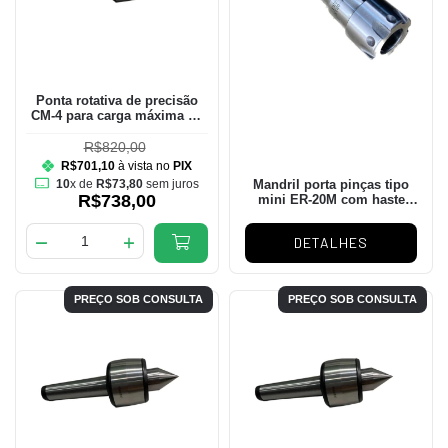
Ponta rotativa de precisão
CM-4 para carga máxima de
800kgs e rotação máxima de
3.800rpm
R$820,00
R$701,10
à vista no
PIX
10
x de
R$73,80
sem juros
Mandril porta pinças tipo
R$738,00
mini ER-20M com haste
paralela de 20 x 150mm
DETALHES
PREÇO SOB CONSULTA
PREÇO SOB CONSULTA