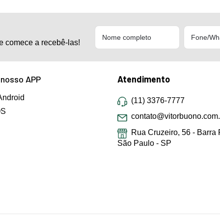
e comece a recebê-las!
 nosso APP
Atendimento
Android
(11) 3376-7777
OS
contato@vitorbuono.com.
Rua Cruzeiro, 56 - Barra 
São Paulo - SP